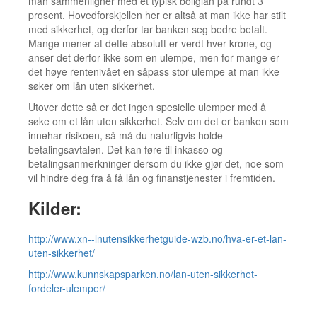
man sammenligner med et typisk boliglån på rundt 3
prosent. Hovedforskjellen her er altså at man ikke har stilt
med sikkerhet, og derfor tar banken seg bedre betalt.
Mange mener at dette absolutt er verdt hver krone, og
anser det derfor ikke som en ulempe, men for mange er
det høye rentenivået en såpass stor ulempe at man ikke
søker om lån uten sikkerhet.
Utover dette så er det ingen spesielle ulemper med å
søke om et lån uten sikkerhet. Selv om det er banken som
innehar risikoen, så må du naturligvis holde
betalingsavtalen. Det kan føre til inkasso og
betalingsanmerkninger dersom du ikke gjør det, noe som
vil hindre deg fra å få lån og finanstjenester i fremtiden.
Kilder:
http://www.xn--lnutensikkerhetguide-wzb.no/hva-er-et-lan-
uten-sikkerhet/
http://www.kunnskapsparken.no/lan-uten-sikkerhet-
fordeler-ulemper/