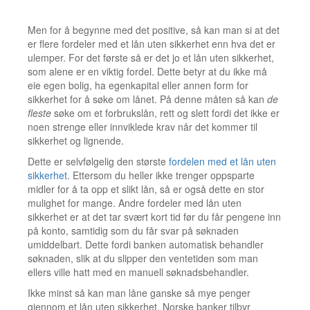
Men for å begynne med det positive, så kan man si at det
er flere fordeler med et lån uten sikkerhet enn hva det er
ulemper. For det første så er det jo et lån uten sikkerhet,
som alene er en viktig fordel. Dette betyr at du ikke må
eie egen bolig, ha egenkapital eller annen form for
sikkerhet for å søke om lånet. På denne måten så kan
de
fleste
søke om et forbrukslån, rett og slett fordi det ikke er
noen strenge eller innviklede krav når det kommer til
sikkerhet og lignende.
Dette er selvfølgelig den største
fordelen med et lån uten
sikkerhet
. Ettersom du heller ikke trenger oppsparte
midler for å ta opp et slikt lån, så er også dette en stor
mulighet for mange. Andre fordeler med lån uten
sikkerhet er at det tar svært kort tid før du får pengene inn
på konto, samtidig som du får svar på søknaden
umiddelbart. Dette fordi banken automatisk behandler
søknaden, slik at du slipper den ventetiden som man
ellers ville hatt med en manuell søknadsbehandler.
Ikke minst så kan man låne ganske så mye penger
gjennom et lån uten sikkerhet. Norske banker tilbyr